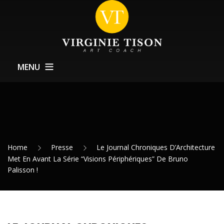
MENU
À Propos
Coachings
Formations
Home
Presse
Le Journal Chroniques D’Architecture
Service Expositions
Met En Avant La Série “Visions Périphériques” De Bruno
Palisson !
Actualités
Contact