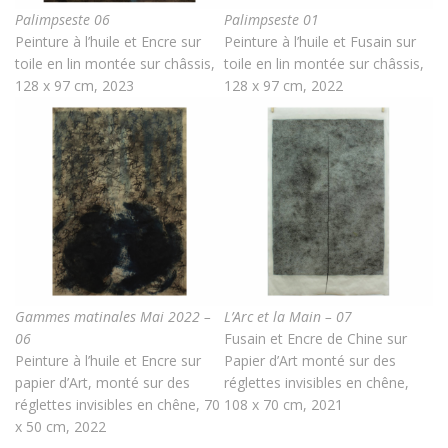
Palimpseste 06
Palimpseste 01
Peinture à l’huile et Encre sur
Peinture à l’huile et Fusain sur
toile en lin montée sur châssis,
toile en lin montée sur châssis,
128 x 97 cm, 2023
128 x 97 cm, 2022
Gammes matinales Mai 2022 –
L’Arc et la Main – 07
06
Fusain et Encre de Chine sur
Peinture à l’huile et Encre sur
Papier d’Art monté sur des
papier d’Art, monté sur des
réglettes invisibles en chêne,
réglettes invisibles en chêne, 70
108 x 70 cm, 2021
x 50 cm, 2022