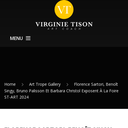
MENU
À Propos
Coachings
Formations
Home
Art Trope Gallery
Florence Sartori, Benoît
Service Expositions
Singy, Bruno Palisson Et Barbara Christol Exposent À La Foire
ST-ART 2024
Actualités
Contact