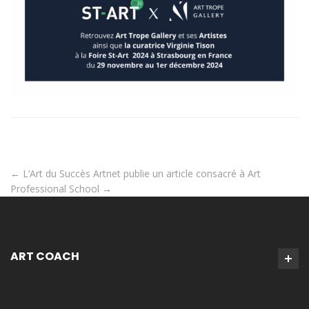
←
L’Art du Succès
Artnet publie un article consacré à Art
Professional School
→
ART COACH