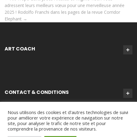
adressent leurs meilleurs vœux pour une merveilleuse année
2025 !
Rodolfo Franchi dans les pages de la revue Corridor
Elephant
→
ART COACH
CONTACT & CONDITIONS
Nous utilisons des cookies et d'autres technologies de suivi
pour améliorer votre expérience de navigation sur notre
site, pour analyser le trafic de notre site et pour
comprendre la provenance de nos visiteurs.