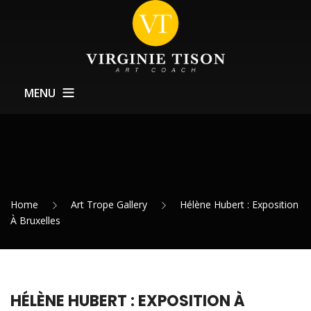
MENU
À Propos
Coachings
Formations
Home
Art Trope Gallery
Hélène Hubert : Exposition
Service Expositions
À Bruxelles
Actualités
Contact
HÉLÈNE HUBERT : EXPOSITION À