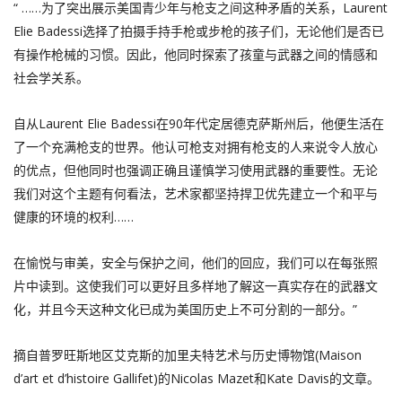
“ ……为了突出展示美国青少年与枪支之间这种矛盾的关系，Laurent
Elie Badessi选择了拍摄手持手枪或步枪的孩子们，无论他们是否已
有操作枪械的习惯。因此，他同时探索了孩童与武器之间的情感和
社会学关系。
自从Laurent Elie Badessi在90年代定居德克萨斯州后，他便生活在
了一个充满枪支的世界。他认可枪支对拥有枪支的人来说令人放心
的优点，但他同时也强调正确且谨慎学习使用武器的重要性。无论
我们对这个主题有何看法，艺术家都坚持捍卫优先建立一个和平与
健康的环境的权利……
在愉悦与审美，安全与保护之间，他们的回应，我们可以在每张照
片中读到。这使我们可以更好且多样地了解这一真实存在的武器文
化，并且今天这种文化已成为美国历史上不可分割的一部分。”
摘自普罗旺斯地区艾克斯的加里夫特艺术与历史博物馆(Maison
d’art et d’histoire Gallifet)的Nicolas Mazet和Kate Davis的文章。