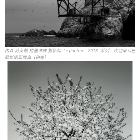
内森·苏莱兹-拉里维埃-摄影师- Le ponton – 2018 系列：欢迎来到巴
勒斯塔斯群岛（秘鲁）。