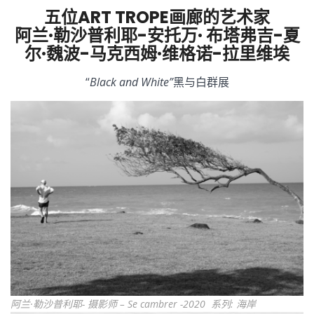
五位ART TROPE画廊的艺术家
阿兰·勒沙普利耶-安托万· 布塔弗吉-夏
尔·魏波-马克西姆·维格诺-拉里维埃
“
Black and White”
黑与白群展
阿兰·勒沙普利耶- 摄影师 – Se cambrer -2020 系列: 海岸