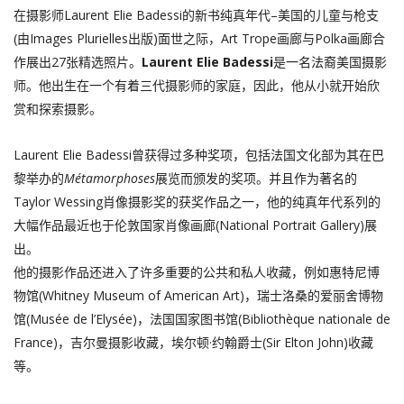
在摄影师Laurent Elie Badessi的新书纯真年代–美国的儿童与枪支
(由Images Plurielles出版)面世之际，Art Trope画廊与Polka画廊合
作展出27张精选照片。
Laurent Elie Badessi
是一名法裔美国摄影
师。他出生在一个有着三代摄影师的家庭，因此，他从小就开始欣
赏和探索摄影。
Laurent Elie Badessi曾获得过多种奖项，包括法国文化部为其在巴
黎举办的
Métamorphoses
展览而颁发的奖项。并且作为著名的
Taylor Wessing肖像摄影奖的获奖作品之一，他的纯真年代系列的
大幅作品最近也于伦敦国家肖像画廊(National Portrait Gallery)展
出。
他的摄影作品还进入了许多重要的公共和私人收藏，例如惠特尼博
物馆(Whitney Museum of American Art)，瑞士洛桑的爱丽舍博物
馆(Musée de l’Elysée)，法国国家图书馆(Bibliothèque nationale de
France)，吉尔曼摄影收藏，埃尔顿·约翰爵士(Sir Elton John)收藏
等。