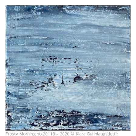
Frosty Morning no.20118 – 2020 © Klara Gunnlaugsdottir