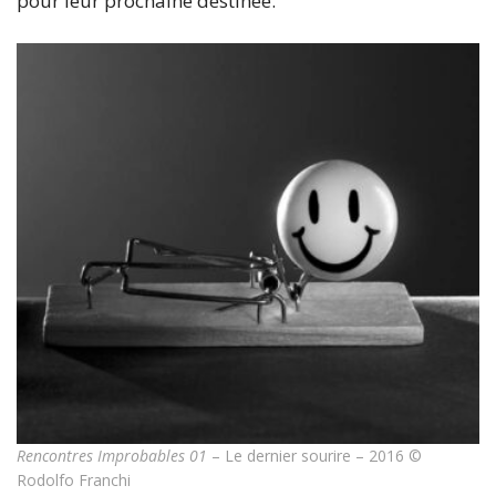
pour leur prochaine destinée.
Rencontres Improbables 01
– Le dernier sourire – 2016 ©
Rodolfo Franchi