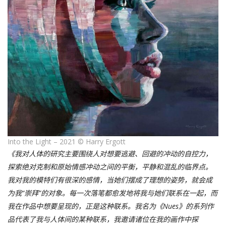
Into the Light – 2021 © Harry Ergott
《我对人体的研究主要围绕人对想要逃避、回避的冲动的自控力，
探索绝对克制和原始情感冲动之间的平衡，平静和混乱的临界点。
我对我的模特们有很深的感情，当她们摆成了理想的姿势，就会成
为我“崇拜”的对象。每一次落笔都愈发地将我与她们联系在一起，而
我在作品中想要呈现的，正是这种联系。我名为《Nues》的系列作
品代表了我与人体间的某种联系，我邀请诸位在我的画作中探