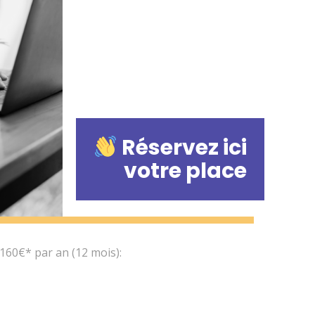
Réservez ici
votre place
60€* par an (12 mois):