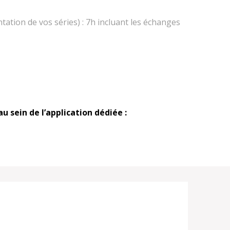
ation de vos séries) : 7h incluant les échanges
au sein de l’application dédiée :