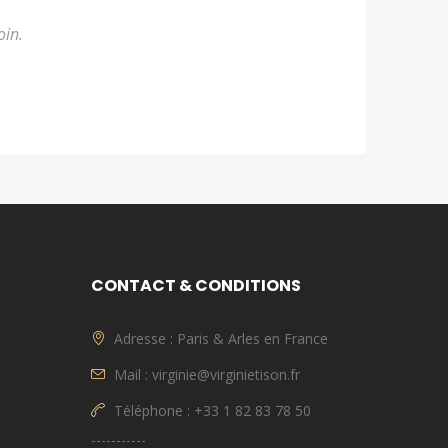
oin.
CONTACT & CONDITIONS
Adresse : Paris & Arles en France
Mail : virginie@virginietison.fr
Téléphone : +33 1 82 83 78 50
-----------