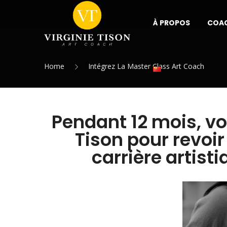
À PROPOS
COA
Home
Intégrez La Master Class Art Coach
Pendant 12 mois, v
Tison pour revoir
carrière artis