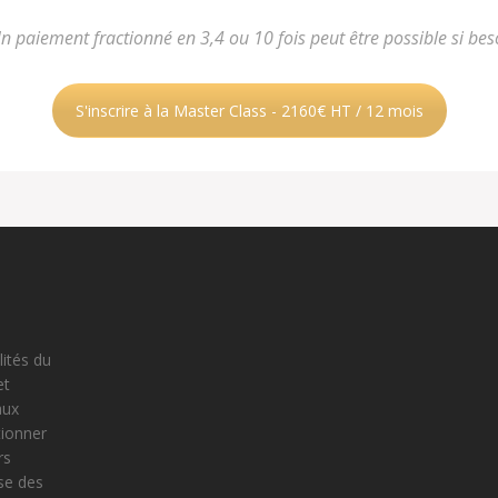
n paiement fractionné en 3,4 ou 10 fois peut être possible si bes
S'inscrire à la Master Class - 2160€ HT / 12 mois
lités du
et
aux
tionner
rs
ose des