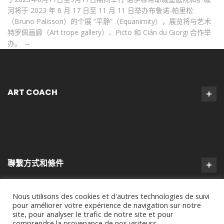
河将于 2023 年 6 月 17 日至 11 月 11 日举办布鲁诺-帕里松
（Bruno Palisson）的个展 “平静”（Equanimity），展览将与艺术
特罗佩画廊（Art trope gallery）、Picto 和 Cián du Giorgi 合作举
办。
→
ART COACH
聯繫方式和條件
Nous utilisons des cookies et d'autres technologies de suivi
pour améliorer votre expérience de navigation sur notre
site, pour analyser le trafic de notre site et pour
comprendre la provenance de nos visiteurs.