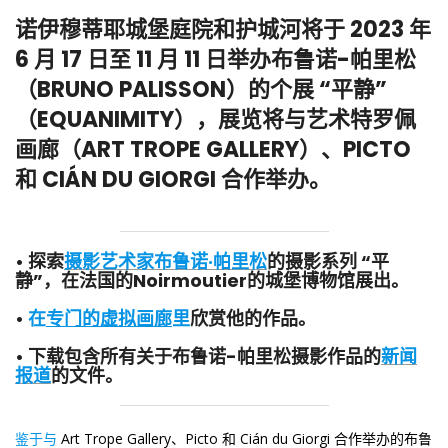
诺伊穆蒂耶城堡庭院和护城河将于 2023 年
6 月 17 日至 11 月 11 日举办布鲁诺-帕里松
（BRUNO PALISSON）的个展 “平静”
（EQUANIMITY），展览将与艺术特罗佩
画廊（ART TROPE GALLERY）、PICTO
和 CIÁN DU GIORGI 合作举办。
• 探索
摄影艺术家布鲁诺·帕里松
的摄影系列 “平
静”，在法国的Noirmoutier的城堡博物馆展出。
•
在
专门的虚拟画廊
里
欣赏他的作品。
• 下载包含所有关于布鲁诺-帕里松摄影作品的
新闻
报道
的文件。
鉴于与
Art Trope Gallery、Picto 和 Cián du Giorgi 合作举办的布鲁