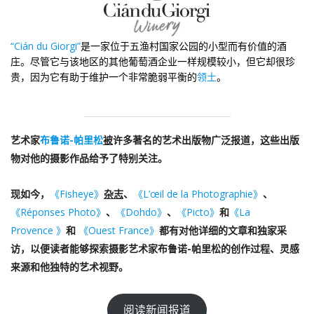
“Cián du Giorgi”
是一家位于五渔村国家公园的小型而有价值的酒
庄。尽管它与该地区的其他葡萄酒企业一样规模较小，但它却很珍
贵，因为它有助于维护一个非常脆弱平衡的
领土
。
艺术家
布鲁诺-帕里松
被
许多著名的艺术出版物广泛报道，这些出版
物对他的摄影作品给予了特别关注。
现如今，
《Fisheye》
杂志
、
《L’œil de la Photographie
》
、
《Réponses Photo》
、
《Dohdo》
、
《Picto》
和
《La
Provence
》
和
《
Ouest France》
都有对他详细的文章和独家采
访，以便读者能够探索摄影艺术家布鲁诺-帕里松的创作过程、灵感
来源和他独特的艺术视野。
阅读新闻报道