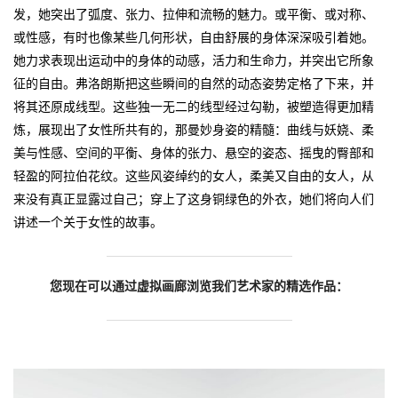
发，她突出了弧度、张力、拉伸和流畅的魅力。或平衡、或对称、
或性感，有时也像某些几何形状，自由舒展的身体深深吸引着她。
她力求表现出运动中的身体的动感，活力和生命力，并突出它所象
征的自由。弗洛朗斯把这些瞬间的自然的动态姿势定格了下来，并
将其还原成线型。这些独一无二的线型经过勾勒，被塑造得更加精
炼，展现出了女性所共有的，那曼妙身姿的精髓：曲线与妖娆、柔
美与性感、空间的平衡、身体的张力、悬空的姿态、摇曳的臀部和
轻盈的阿拉伯花纹。这些风姿绰约的女人，柔美又自由的女人，从
来没有真正显露过自己；穿上了这身铜绿色的外衣，她们将向人们
讲述一个关于女性的故事。
您现在可以通过虚拟画廊浏览我们艺术家的精选作品：