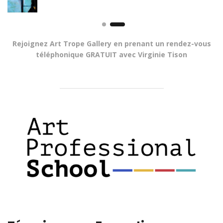
Rejoignez Art Trope Gallery en prenant un rendez-vous
téléphonique GRATUIT avec Virginie Tison