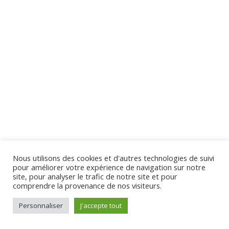
15 Questions
10 Minutes
Section 3
13
Section 4
10
Virginie Tison © 2024 - Tous Droits Réservés
Section 5
13
Section 6
12
Nous utilisons des cookies et d'autres technologies de suivi
pour améliorer votre expérience de navigation sur notre
site, pour analyser le trafic de notre site et pour
comprendre la provenance de nos visiteurs.
Section 7
12
Personnaliser
J'accepte tout
Préc.
Suivant
Section 8
10