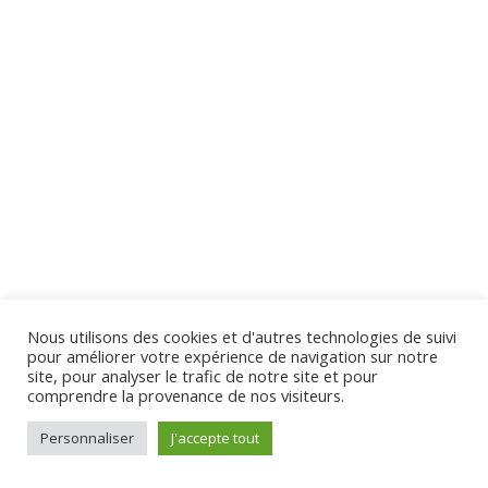
Quiz 4 Copy
10 Questions
10 Minutes
Section 5
13
Virginie Tison © 2024 - Tous Droits Réservés
Section 6
12
Section 7
12
Nous utilisons des cookies et d'autres technologies de suivi
pour améliorer votre expérience de navigation sur notre
Section 8
10
site, pour analyser le trafic de notre site et pour
comprendre la provenance de nos visiteurs.
Personnaliser
J'accepte tout
Section 9
11
Préc.
Suivant