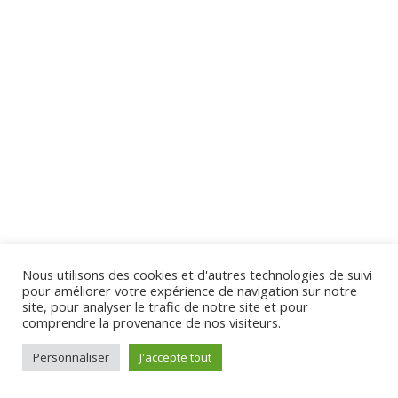
13 Questions
20 Minutes
Section 2
10
Section 3
13
Virginie Tison © 2024 - Tous Droits Réservés
Section 4
10
Section 5
13
Nous utilisons des cookies et d'autres technologies de suivi
pour améliorer votre expérience de navigation sur notre
site, pour analyser le trafic de notre site et pour
comprendre la provenance de nos visiteurs.
Section 6
12
Personnaliser
J'accepte tout
Préc.
Suivant
Section 7
12