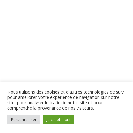
Lesson 10 Copy
Quiz 1 Copy
13 Questions
20 Minutes
Virginie Tison © 2024 - Tous Droits Réservés
Section 2
10
Section 3
13
Nous utilisons des cookies et d'autres technologies de suivi
Section 4
10
pour améliorer votre expérience de navigation sur notre
site, pour analyser le trafic de notre site et pour
comprendre la provenance de nos visiteurs.
Section 5
13
Personnaliser
J'accepte tout
Préc.
Suivant