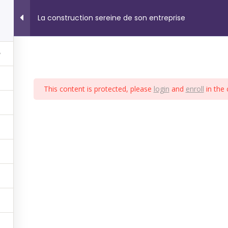
La construction sereine de son entreprise
CHINGS
FORMATIONS
SERVICE EXPOSITIONS
ACTU
3
This content is protected, please
login
and
enroll
in the 
lités du
et
aux
tionner
rs