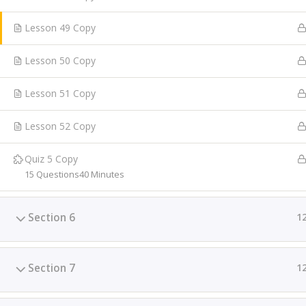
différents prestataires de service. Cette structure prop
coachings ciblés, une Master class, des suivis individuel
Lesson 49 Copy
des prestations de services sur-mesure.
Lesson 50 Copy
Lesson 51 Copy
Lesson 52 Copy
Quiz 5 Copy
15 Questions
40 Minutes
Section 6
1
Section 7
1