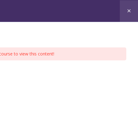
ALITÉS
CONTACT
course to view this content!
CONTACT & CONDITIONS
Adresse : Paris & Arles en France
Mail : virginie@virginietison.fr
Téléphone : +33 1 82 83 78 50