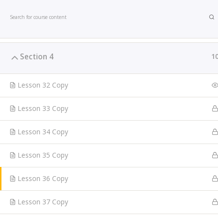
Section 3
1
À PROPOS
COA
Section 4
1
Lesson 32 Copy
Accueil
La construction sereine de son entreprise
Lesson 33 Copy
Lesson 34 Copy
ART COACH
Lesson 35 Copy
Art Coach forme et professionnalise les artistes aux réa
Lesson 36 Copy
marché, à la maîtrise des outils numériques, à la revue 
sélection de leurs œuvres et séries artistiques, ainsi qu’
Lesson 37 Copy
différentes stratégies nécessaires pour pouvoir les posi
dans le marché tout en réduisant les coûts relatifs à leu