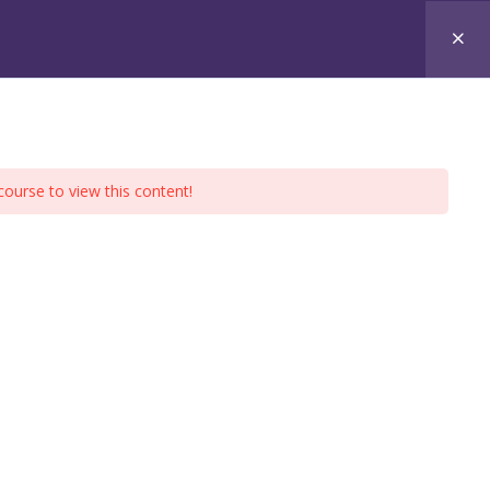
ALITÉS
CONTACT
course to view this content!
CONTACT & CONDITIONS
Adresse : Paris & Arles en France
Mail : virginie@virginietison.fr
Téléphone : +33 1 82 83 78 50