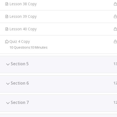
différents prestataires de service. Cette structure prop
Lesson 38 Copy
coachings ciblés, une Master class, des suivis individuel
des prestations de services sur-mesure.
Lesson 39 Copy
Lesson 40 Copy
Quiz 4 Copy
10 Questions
10 Minutes
Section 5
1
Section 6
1
Section 7
1