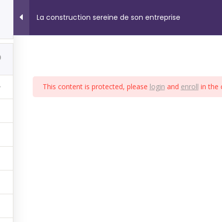
La construction sereine de son entreprise
3
CHINGS
FORMATIONS
SERVICE EXPOSITIONS
ACTU
0
This content is protected, please
login
and
enroll
in the 
lités du
et
aux
tionner
rs