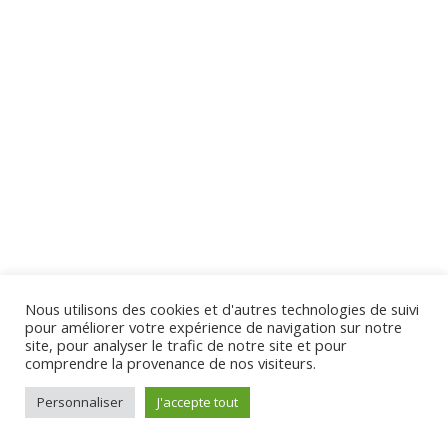
Section 4
10
Section 5
13
Virginie Tison © 2024 - Tous Droits Réservés
Section 6
12
Section 7
12
Nous utilisons des cookies et d'autres technologies de suivi
pour améliorer votre expérience de navigation sur notre
Section 8
10
site, pour analyser le trafic de notre site et pour
comprendre la provenance de nos visiteurs.
Personnaliser
J'accepte tout
Section 9
11
Préc.
Suivant