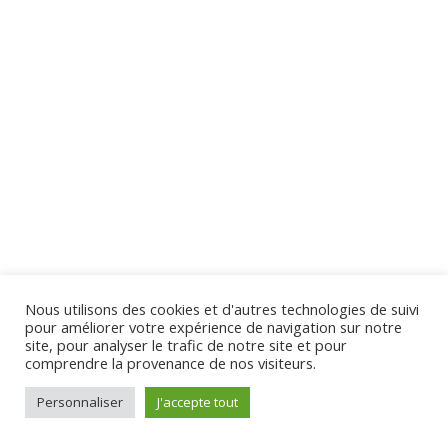
Lesson 70 Copy
Lesson 71 Copy
Lesson 72 Copy
Lesson 73 Copy
Virginie Tison © 2024 - Tous Droits Réservés
Lesson 74 Copy
Quiz 7 Copy
14 Questions
20 Minutes
Nous utilisons des cookies et d'autres technologies de suivi
pour améliorer votre expérience de navigation sur notre
Section 8
10
site, pour analyser le trafic de notre site et pour
comprendre la provenance de nos visiteurs.
Personnaliser
J'accepte tout
Section 9
11
Préc.
Suivant