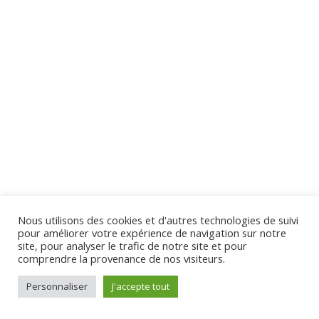
Quiz 3 Copy
13 Questions
10 Minutes
Section 4
10
Virginie Tison © 2024 - Tous Droits Réservés
Section 5
13
Section 6
12
Nous utilisons des cookies et d'autres technologies de suivi
pour améliorer votre expérience de navigation sur notre
Section 7
12
site, pour analyser le trafic de notre site et pour
comprendre la provenance de nos visiteurs.
Personnaliser
J'accepte tout
Section 8
10
Préc.
Suivant