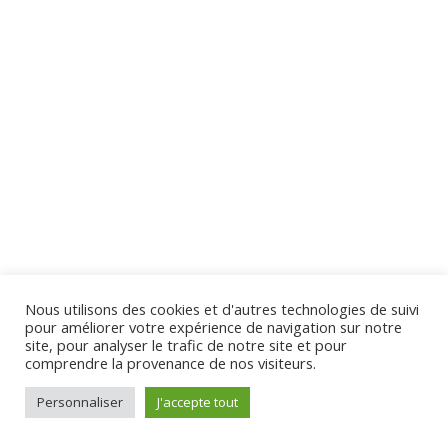
Lesson 50 Copy
Lesson 51 Copy
Lesson 52 Copy
Virginie Tison © 2024 - Tous Droits Réservés
Quiz 5 Copy
15 Questions
40 Minutes
Section 6
12
Nous utilisons des cookies et d'autres technologies de suivi
pour améliorer votre expérience de navigation sur notre
Section 7
12
site, pour analyser le trafic de notre site et pour
comprendre la provenance de nos visiteurs.
Personnaliser
J'accepte tout
Section 8
10
Préc.
Suivant