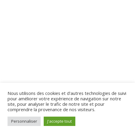
Lesson 61 Copy
Lesson 62 Copy
Lesson 63 Copy
Virginie Tison © 2024 - Tous Droits Réservés
Quiz 6 Copy
10 Questions
50 Minutes
Section 7
12
Nous utilisons des cookies et d'autres technologies de suivi
pour améliorer votre expérience de navigation sur notre
Section 8
10
site, pour analyser le trafic de notre site et pour
comprendre la provenance de nos visiteurs.
Personnaliser
J'accepte tout
Section 9
11
Préc.
Suivant