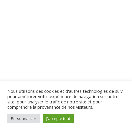
Lesson 61 Copy
Lesson 62 Copy
Lesson 63 Copy
Virginie Tison © 2024 - Tous Droits Réservés
Quiz 6 Copy
10 Questions
50 Minutes
Section 7
12
Nous utilisons des cookies et d'autres technologies de suivi
pour améliorer votre expérience de navigation sur notre
Section 8
10
site, pour analyser le trafic de notre site et pour
comprendre la provenance de nos visiteurs.
Personnaliser
J'accepte tout
Section 9
11
Préc.
Suivant