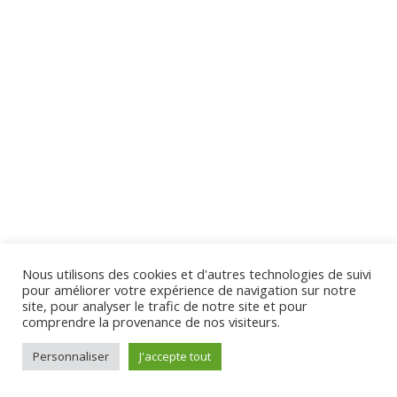
Section 2
10
Section 3
13
Virginie Tison © 2024 - Tous Droits Réservés
Section 4
10
Section 5
13
Nous utilisons des cookies et d'autres technologies de suivi
Section 6
12
pour améliorer votre expérience de navigation sur notre
site, pour analyser le trafic de notre site et pour
comprendre la provenance de nos visiteurs.
Section 7
12
Personnaliser
J'accepte tout
Préc.
Suivant