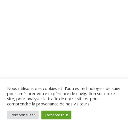
Quiz 1 Copy
13 Questions
20 Minutes
Section 2
10
Virginie Tison © 2024 - Tous Droits Réservés
Section 3
13
Section 4
10
Nous utilisons des cookies et d'autres technologies de suivi
pour améliorer votre expérience de navigation sur notre
Section 5
13
site, pour analyser le trafic de notre site et pour
comprendre la provenance de nos visiteurs.
Personnaliser
J'accepte tout
Section 6
12
Préc.
Suivant